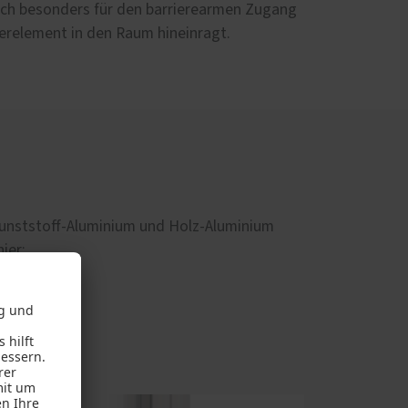
ich besonders für den barrierearmen Zugang
erelement in den Raum hineinragt.
unststoff-Aluminium und Holz-Aluminium
ier:
uminium