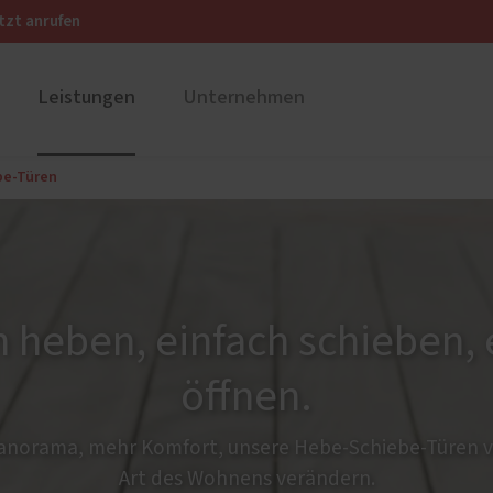
tzt anrufen
Leistungen
Unternehmen
be-Türen
ustüren
Unsere Geschichte
PaX Balkon- & Terrassent
Unsere 
Hebe-Schiebe-Türen
nium
und Holz-Aluminium
Parallel-Schiebe-Kipp-Tür
stoff
h heben, einfach schieben, 
ür planen
öffnen.
Panorama, mehr Komfort, unsere Hebe-Schiebe-Türen v
Art des Wohnens verändern.