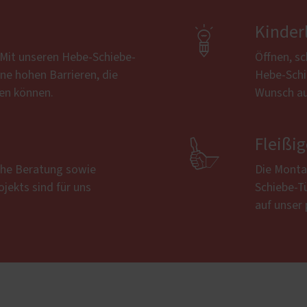

Kinder
 Mit unseren Hebe-Schiebe-
Öffnen, sc
ne hohen Barrieren, die
Hebe-Schi
den können.
Wunsch au

Fleißi
iche Beratung sowie
Die Monta
ojekts sind für uns
Schiebe-Tü
auf unser