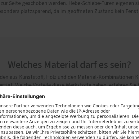
d zur Seite geschoben werden. Hebe-Schiebe-Türen eigenen s
esonders platzsparend, da im geöffneten Zustand kein Fenst
Welches Material darf es sein?
den aus Kunststoff, Holz und den Material-Kombinationen K
ertigt. Welche Vorteile diese Werkstoffe haben, erfahren Sie h
toff
Kunststoff-Aluminium
Holz
Holz-Al