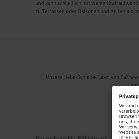
und kann schließlich mit wenig Kraftaufwan
zu Terrassen oder Balkonen und gelten als b
Unsere Hebe-Schiebe-Türen von PaX wer
gef
Kunsts