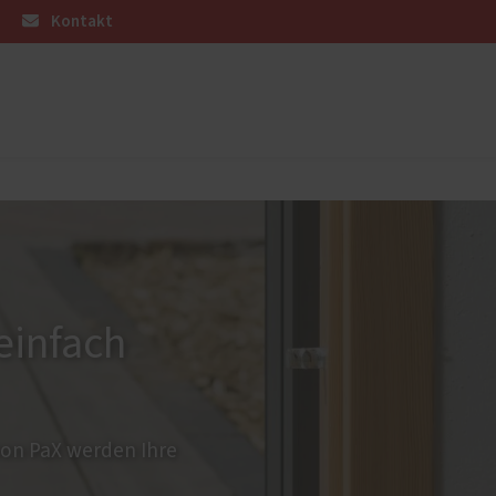
Kontakt
üren
Stundensätze
Weitere Leistungen
Innenausbau
en
Licht- und Insektenschutz
Einbruchschutz
einfach
Energiesparen
on PaX werden Ihre